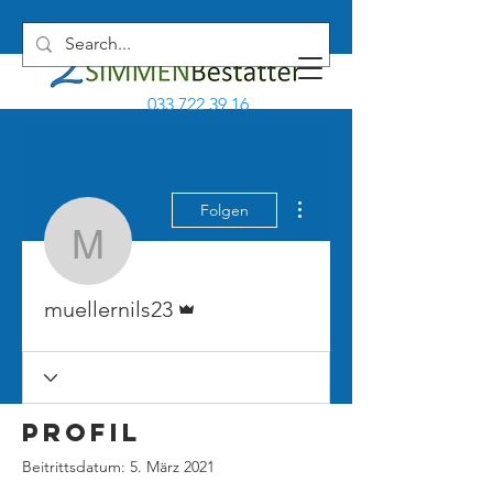
033 722 39 16
Weitere Optionen
Folgen
muellernils23
Administrator
muellernils23
Profil
Beitrittsdatum: 5. März 2021